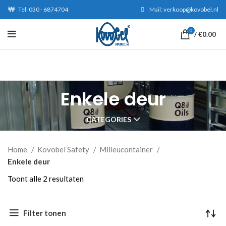
Tel:
030 - 6874704
Mail:
verkoop@kovobel.nl
0
/
€
0.00
Enkele deur
CATEGORIES
Home
Kovobel Safety
Milieucontainer
Enkele deur
Gesorteerd
Toont alle 2 resultaten
op
nieuwste
Filter tonen