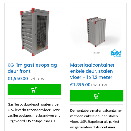
KG-1m gasflesopslag
Materiaalcontainer
deur front
enkele deur, stalen
vloer – 1 x 1,2 meter
€
1,550.00
Excl. BTW
€
1,395.00
Excl. BTW
Gasflesopslag depot houten vloer.
Ook leverbaar zonder vloer. Deze
Demontabele materiaalcontainer
gasflesopslag is niet brandwerend
met een enkele deur en stalen
uitgevoerd. USP: Stapelbaar als
vloer. USP: Stapelbaar als pakket
pakket en gemonteerd als
en gemonteerd als container.