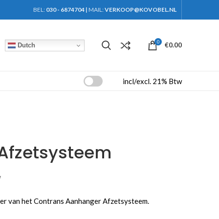
BEL:
030 - 6874704
|
MAIL:
VERKOOP@KOVOBEL.NL
0
€
0.00
Dutch
incl/excl. 21% Btw
Afzetsysteem
W
ler van het Contrans Aanhanger Afzetsysteem.