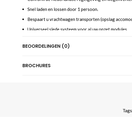
Snel laden en lossen door 1 persoon.
Bespaart u vrachtwagen transporten (opslag accomod
Universeel slede systeem voor al uw opzet modules
Vele onderdelen en accessoires direct uit voorraad le
BEOORDELINGEN (0)
Zelf sledes uitbreiden of door ons op maat laten make
Momenteel verkrijgbaar in 3 en 4mtr laadsledes
BROCHURES
4mtr slede versie ook met 3 assen uit te voeren (3x 
Enkele Gebruikers voorbeelden:
1. Hoveniers:
zij kunnen hun materieel in de container o
kunnen materialen afvoeren en aanvoeren als iedere regu
2. Installateurs;
deze hebben vaak meerdere geslote aan
containers op slede naar projecten afvoeren. De aansch
Tags
meerdere gesloten aanhangers aanschaffen.
Tegelijk kunnen ze net als voorbeeld 1 er laadbakken op
3. Aannemers:
gelijk aan hierboven echter kunnen die 