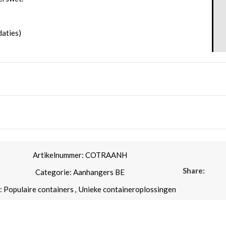
aties)
verbaar.
n, dat kan!
1500kg of 3x 3000kg)
p hun project lossen. Vervolgens trekken zij de laadbak erop en
Artikelnummer:
COTRAANH
liere aanhanger incl. de mogelijkheid te Kiepen!
Share:
Categorie:
Aanhangers BE
hangers nu kunnen zij met 1 of 2 aanhangers meerdere
af van containers met slede is vele malen goedkoper dan
:
Populaire containers
,
Unieke containeroplossingen
 vervoeren.
ook sledes uitvoeren met bouwhek frames, aggregaten,