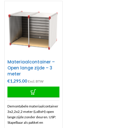
te plaatsen. Offertes zijn geheel
te plaatsen. Offertes zijn geheel
vrijblijvend uiteraard
vrijblijvend uiteraard
Materiaalcontainer –
Open lange zijde – 3
meter
€
1,295.00
Excl. BTW
Demontabele materiaalcontainer
3x2,2x2,2 meter (LxBxH) open
lange zijde zonder deuren. USP:
Stapelbaar als pakket en
gemonteerd als container.