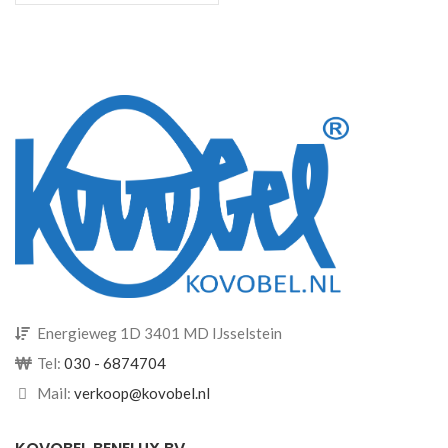
Hoeken hebben pen en gat
verbinding tov te stapelen
containers. Gebruik
onderstaande formulier om een
offerte of order te plaatsen.
Offertes zijn geheel vrijblijvend
uiteraard.
Energieweg 1D 3401 MD IJsselstein
Tel:
030 - 6874704
Mail:
verkoop@kovobel.nl