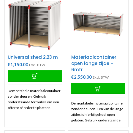
Universal shed 2,23 m
Materiaalcontainer
open lange zijde –
€
1,150.00
Excl. BTW
6mtr
€
2,550.00
Excl. BTW
Demontabele materiaalcontainer
zonder deuren. Gebruik
onderstaande formulier om een
Demontabele materiaalcontainer
offerte of order te plaatsen.
zonder deuren. Een van de lange
Offertes zijn geheel vrijblijvend
zijdes is hierbij geheel open
uiteraard
gelaten. Gebruik onderstaande
formulier om een offerte of order
te plaatsen. Offertes zijn geheel