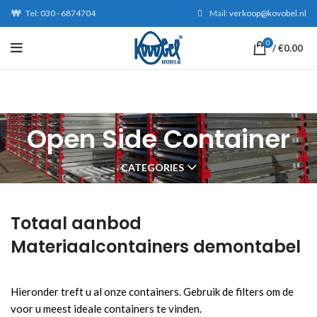
Tel:
030 - 6874704
Mail:
verkoop@kovobel.nl
0
/
€
0.00
Open Side Container
CATEGORIES
Totaal aanbod
Materiaalcontainers demontabel
Hieronder treft u al onze containers. Gebruik de filters om de
voor u meest ideale containers te vinden.