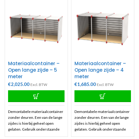
vrijblijvend uiteraard
Materiaalcontainer –
Materiaalcontainer –
Open lange zijde – 5
Open lange zijde – 4
meter
meter
€
2,025.00
€
1,685.00
Excl. BTW
Excl. BTW
Demontabele materiaalcontainer
Demontabele materiaalcontainer
zonder deuren. Een van de lange
zonder deuren. Een van de lange
zijdes is hierbij geheel open
zijdes is hierbij geheel open
gelaten. Gebruik onderstaande
gelaten. Gebruik onderstaande
formulier om een offerte of order
formulier om een offerte of order