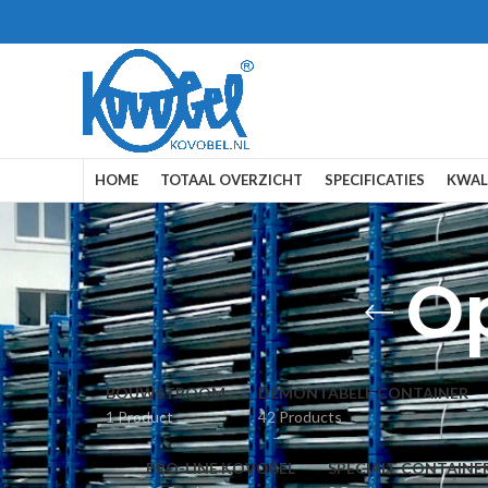
HOME
TOTAAL OVERZICHT
SPECIFICATIES
KWAL
O
BOUWSTROOM
DEMONTABELE CONTAINER
1 Product
42 Products
PRO-LINE KOVOBEL
SPECIALE CONTAINE