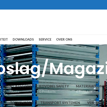
ITEIT
DOWNLOADS
SERVICE
OVER ONS
pslag/Magazi
GEEN CATEGORIE
KOVOBEL SAFETY
MATERIAALCONTAI
2 Products
0 Products
6 Products
RS
TOEBEHOREN
TRANSPORT SYSTEMEN
VERHUUR