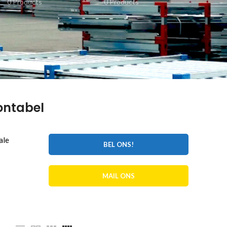
0 Products
0 Products
ontabel
ale
BEL ONS!
MAIL ONS