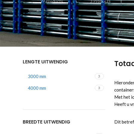
29 Products
3 Products
LENGTE UITWENDIG
Tota
3000 mm
3
Hieronder 
4000 mm
3
containers
Met het ic
Heeft u v
BREEDTE UITWENDIG
Dit betref