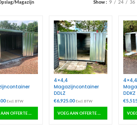
Opslag/Magazijn
Show
9
24
36
4×4,4
4×4,
ijncontainer
Magazijncontainer
Magaz
DDLZ
DDKZ
.00
€
6,925.00
€
5,51
Excl. BTW
Excl. BTW
VOEG AAN OFFERTE OF ORDER TOE
VOEG AAN OFFERTE OF ORDER TOE