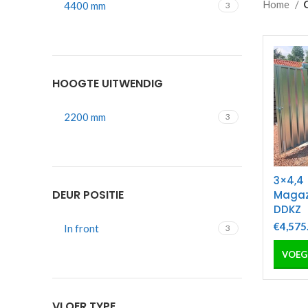
Home
4400 mm
3
HOOGTE UITWENDIG
2200 mm
3
3×4,4
DEUR POSITIE
Magaz
DDKZ
€
4,575
In front
3
VLOER TYPE