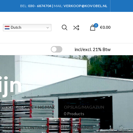
BEL:
030 - 6874704
|
MAIL:
VERKOOP@KOVOBEL.NL
0
€
0.00
Dutch
incl/excl. 21% Btw
jn
NER HIGH CUBE + HC MAX
OPSLAG/MAGAZIJN
0 Products
ECO-LINE CONTAINERS
ZEECONTAINER