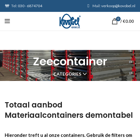
Tel:
030 - 6874704
Mail:
verkoop@kovobel.nl
0
/
€
0.00
Zeecontainer
CATEGORIES
Totaal aanbod
Materiaalcontainers demontabel
Hieronder treft u al onze containers. Gebruik de filters om