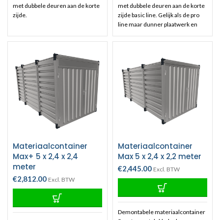
met dubbele deuren aan de korte
met dubbele deuren aan de korte
zijde.
zijde basic line. Gelijk als de pro
line maar dunner plaatwerk en
een 2,8cm OSB vloer ipv de Vuren
houten planken van 3,5cm.
Materiaalcontainer
Materiaalcontainer
Max+ 5 x 2,4 x 2,4
Max 5 x 2,4 x 2,2 meter
meter
€
2,445.00
Excl. BTW
€
2,812.00
Excl. BTW
Demontabele materiaalcontainer