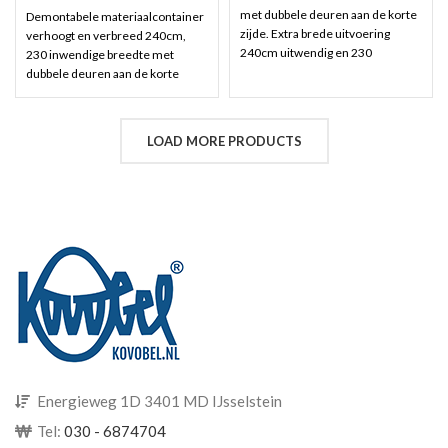
met dubbele deuren aan de korte
Demontabele materiaalcontainer
zijde. Extra brede uitvoering
verhoogt en verbreed 240cm,
240cm uitwendig en 230
230 inwendige breedte met
inwendige breedte. Ideaal voor
dubbele deuren aan de korte
grotere ladingen. Interesse?
zijde. Ideaal voor grotere
gebruik geheel vrijblijvend
ladingen. Interesse? gebruik
onderstaande offerte formulier
geheel vrijblijvend onderstaande
LOAD MORE PRODUCTS
voor een prijsvoorstel.
offerte formulier voor een
prijsvoorstel.
Energieweg 1D 3401 MD IJsselstein
Tel:
030 - 6874704