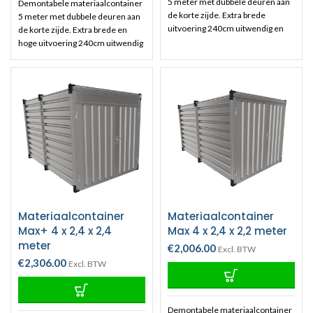
5 meter met dubbele deuren aan
Demontabele materiaalcontainer
de korte zijde. Extra brede
5 meter met dubbele deuren aan
uitvoering 240cm uitwendig en
de korte zijde. Extra brede en
230 inwendige breedte. Ideaal
hoge uitvoering 240cm uitwendig
voor grotere ladingen. Interesse?
en 230 inwendige breedte. Ideaal
gebruik geheel vrijblijvend
voor grotere ladingen. Interesse?
onderstaande offerte formulier
gebruik geheel vrijblijvend
voor een prijsvoorstel.
onderstaande offerte formulier
voor een prijsvoorstel.
Materiaalcontainer
Materiaalcontainer
Max+ 4 x 2,4 x 2,4
Max 4 x 2,4 x 2,2 meter
meter
€
2,006.00
Excl. BTW
€
2,306.00
Excl. BTW
Demontabele materiaalcontainer