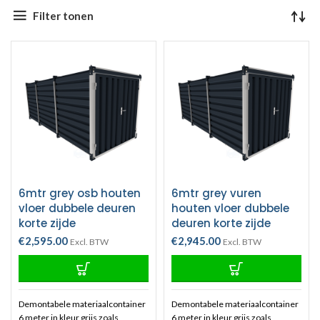
nieuwste
Filter tonen
6mtr grey osb houten
6mtr grey vuren
vloer dubbele deuren
houten vloer dubbele
korte zijde
deuren korte zijde
€
2,595.00
€
2,945.00
Excl. BTW
Excl. BTW
Demontabele materiaalcontainer
Demontabele materiaalcontainer
6 meter in kleur grijs zoals
6 meter in kleur grijs zoals