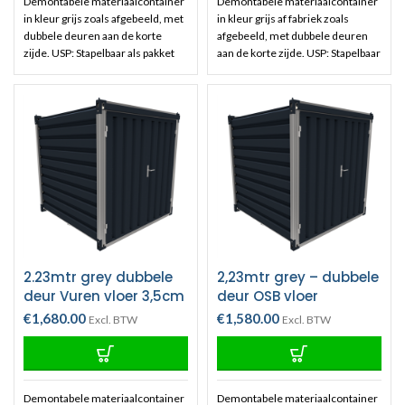
Demontabele materiaalcontainer
Demontabele materiaalcontainer
in kleur grijs zoals afgebeeld, met
in kleur grijs af fabriek zoals
dubbele deuren aan de korte
afgebeeld, met dubbele deuren
zijde. USP: Stapelbaar als pakket
aan de korte zijde. USP: Stapelbaar
en gemonteerd als container.
als pakket en gemonteerd als
Hoeken hebben pen en gat
container. Hoeken hebben pen en
verbinding tov te stapelen
gat verbinding tov te stapelen
containers.
De container bestaat
containers.
uit:
1 x vloer vuren 3,5cm en 3
stalen bodem balken. 1 x dak
0.88mm verzinkt damwand plaat
met 3 steunbalken. 2 x zijwand
0.75 verzinkt damwand plaat met
3 steunbalken (staanders). 12 x
grijs hoekstukken ter bevestiging.
1 x front met dubbele deur,
2.23mtr grey dubbele
2,23mtr grey – dubbele
deurklink en cilinderslot. 1 x
achterwand verzinkt damwand
deur Vuren vloer 3,5cm
deur OSB vloer
plaat.
€
1,680.00
€
1,580.00
Excl. BTW
Excl. BTW
Demontabele materiaalcontainer
Demontabele materiaalcontainer