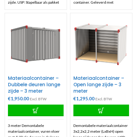
zijde. USP: Stapelbaar als pakket
container. Geleverd met
en gemonteerd als container.
roostervloer, twee ventilatie
Hoeken hebben pen en gat
rossters en enkele deur in de
verbinding tov te stapelen
lange zijde. USP: Stapelbaar als
containers. Gebruik
pakket en gemonteerd als
onderstaande formulier om een
container. Hoeken hebben pen en
offerte of order te plaatsen.
gat verbinding tov te stapelen
Offertes zijn geheel vrijblijvend.
containers. Gebruik
onderstaande formulier om een
offerte of order te plaatsen.
Offertes zijn geheel vrijblijvend
uiteraard.
Materiaalcontainer –
Materiaalcontainer –
Dubbele deuren lange
Open lange zijde – 3
zijde – 3 meter
meter
€
1,950.00
€
1,295.00
Excl. BTW
Excl. BTW
3 meter Demontabele
Demontabele materiaalcontainer
materiaalcontainer, vuren vloer
3x2,2x2,2 meter (LxBxH) open