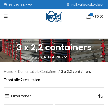
Tel:
030 - 6874704
Mail:
verkoop@kovobel.nl
0
/
€
0.00
3 x 2,2 containers
CATEGORIES
Home
Demontabele Container
3 x 2,2 containers
Gesorteerd
Toont alle 9 resultaten
op
nieuwste
Filter tonen