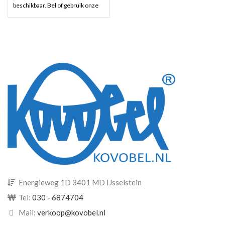
beschikbaar. Bel of gebruik onze
contact pagina voor
beschikbaarheid en of prijsopgaaf.
Demontabele materiaalcontainer
De container wordt compleet
geleverd met vloer, wanden, dak
en deurbeslag.
Energieweg 1D 3401 MD IJsselstein
Tel:
030 - 6874704
Mail:
verkoop@kovobel.nl