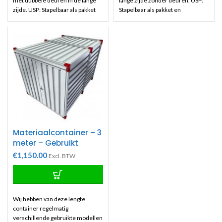
met dubbele deuren in de lange
lange zijde zonder deuren. USP:
zijde. USP: Stapelbaar als pakket
Stapelbaar als pakket en
en gemonteerd als container.
gemonteerd als container.
Hoeken hebben pen en gat
Hoeken hebben pen en gat
verbinding tov te stapelen
verbinding tov te stapelen
containers. Gebruik
containers. Gebruik
onderstaande formulier om een
onderstaande formulier om een
offerte of order te plaatsen.
offerte of order te plaatsen.
Offertes zijn geheel vrijblijvend
Offertes zijn geheel vrijblijvend
uiteraard.
uiteraard.
Materiaalcontainer – 3
meter – Gebruikt
€
1,150.00
Excl. BTW
Wij hebben van deze lengte
container regelmatig
verschillende gebruikte modellen