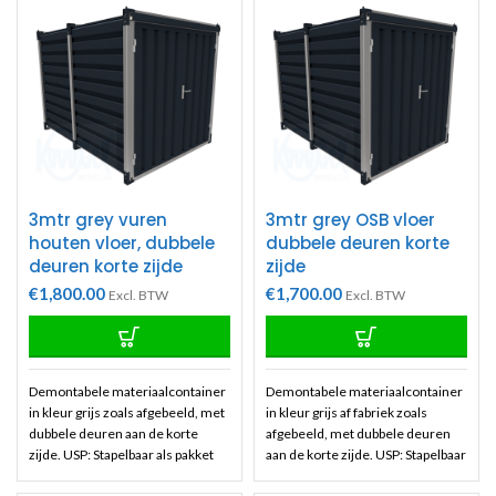
3mtr grey vuren
3mtr grey OSB vloer
houten vloer, dubbele
dubbele deuren korte
deuren korte zijde
zijde
€
1,800.00
€
1,700.00
Excl. BTW
Excl. BTW
Demontabele materiaalcontainer
Demontabele materiaalcontainer
in kleur grijs zoals afgebeeld, met
in kleur grijs af fabriek zoals
dubbele deuren aan de korte
afgebeeld, met dubbele deuren
zijde. USP: Stapelbaar als pakket
aan de korte zijde. USP: Stapelbaar
en gemonteerd als container.
als pakket en gemonteerd als