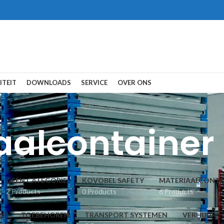
ITEIT
DOWNLOADS
SERVICE
OVER ONS
aalcontainer
GEEN CATEGORIE
KOVOBEL SAFETY
MATERIAALCONTAI
2 Products
0 Products
6 Products
RS
TOEBEHOREN
TRANSPORT SYSTEMEN
VERHUUR