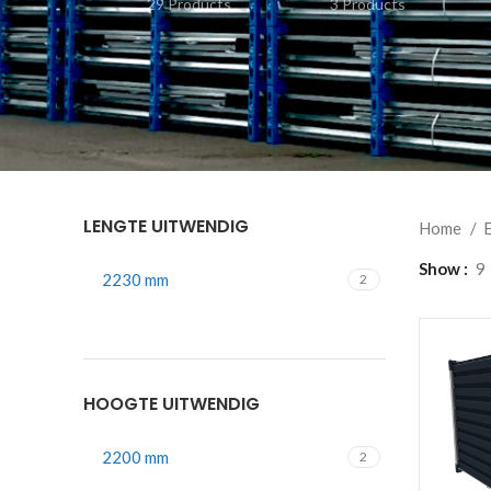
29 Products
3 Products
LENGTE UITWENDIG
Home
E
Show
9
2230 mm
2
HOOGTE UITWENDIG
2200 mm
2