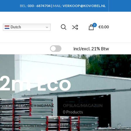
BEL:
030 - 6874704
|
MAIL:
VERKOOP@KOVOBEL.NL
0
€
0.00
Dutch
incl/excl. 21% Btw
 2m Eco
NER HIGH CUBE + HC MAX
OPSLAG/MAGAZIJN
0 Products
ECO-LINE CONTAINERS
ZEECONTAINER