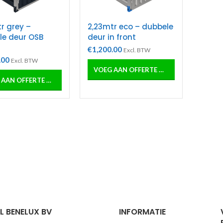
r grey –
2,23mtr eco – dubbele
le deur OSB
deur in front
€
1,200.00
Excl. BTW
.00
Excl. BTW
VOEG AAN OFFERTE OF ORDER TOE
VOEG AAN OFFERTE OF ORDER TOE
 BENELUX BV
INFORMATIE