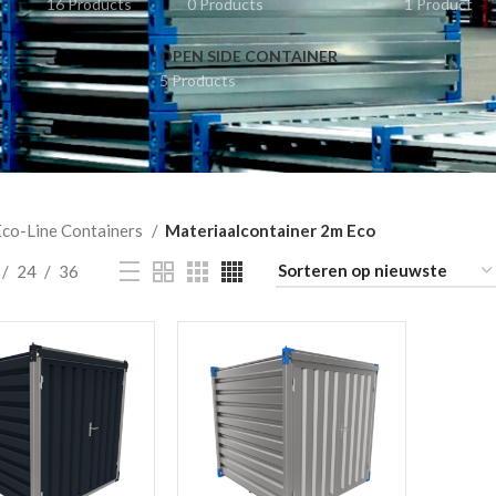
16 Products
0 Products
1 Product
OPEN SIDE CONTAINER
5 Products
co-Line Containers
Materiaalcontainer 2m Eco
24
36