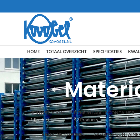
HOME
TOTAAL OVERZICHT
SPECIFICATIES
KWAL
Materi
BOUWSTROOM
DEMONTABELE CONTAINER
1 Product
42 Products
PRO-LINE KOVOBEL
SPECIALE CONTAINE